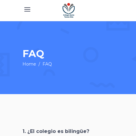
FAQ
Home
/
FAQ
1. ¿El colegio es bilingüe?