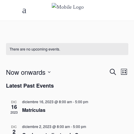
There are no upcoming events.
Now onwards
Even
Ev
Search
List
Select
Vi
Sear
Latest Past Events
date.
Na
and
diciembre 16, 2023 @ 8:00 am
-
5:00 pm
DIC
16
View
Matrículas
2023
Navi
diciembre 2, 2023 @ 8:00 am
-
5:00 pm
DIC
2