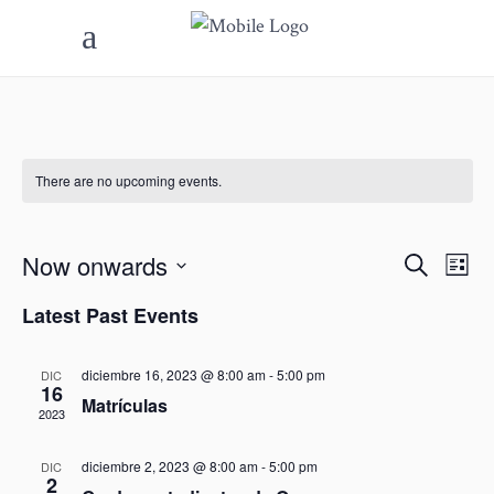
There are no upcoming events.
Now onwards
Even
Ev
Search
List
Select
Vi
Sear
Latest Past Events
date.
Na
and
diciembre 16, 2023 @ 8:00 am
-
5:00 pm
DIC
16
View
Matrículas
2023
Navi
diciembre 2, 2023 @ 8:00 am
-
5:00 pm
DIC
2