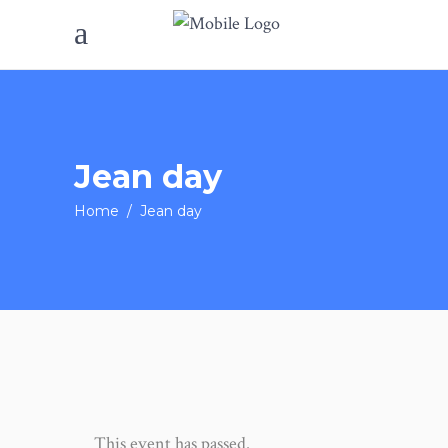
Jean day
Home
/
Jean day
This event has passed.