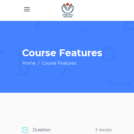
Course Features
Home
/
Course Features
3 weeks
Duration