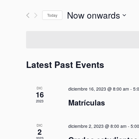
Search
Search
Now onwards
for
Today
and
Events
Select
by
date.
Views
Keyword.
Navigation
Latest Past Events
DIC
diciembre 16, 2023 @ 8:00 am
-
5:
16
Matrículas
2023
DIC
diciembre 2, 2023 @ 8:00 am
-
5:0
2
2023