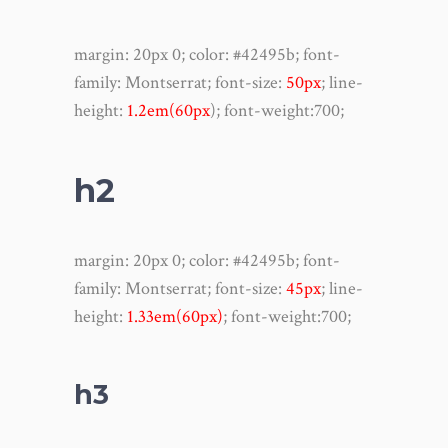
margin
:
20px 0
;
color
:
#42495b
;
font-
family
:
Montserrat;
font-size
:
50px
;
line-
height
:
1.2em(60px
)
; font-weight:700;
h2
margin
:
20px 0
;
color
:
#42495b
;
font-
family
:
Montserrat;
font-size
:
45px
;
line-
height
:
1.33em(60px)
; font-weight:700;
h3