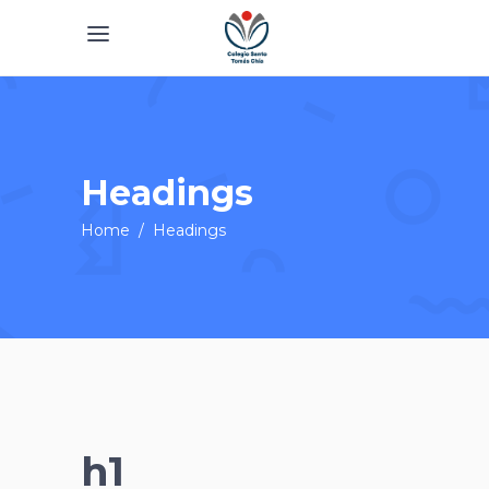
Headings
Home
/
Headings
h1