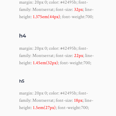
margin
:
20px 0
;
color
:
#42495b
;
font-
family
:
Montserrat;
font-size
:
32px
;
line-
height
:
1.375em(44px)
; font-weight:700;
h4
margin
:
20px 0
;
color
:
#42495b
;
font-
family
:
Montserrat;
font-size
:
22px
;
line-
height
:
1.45em(32px)
; font-weight:700;
h5
margin
:
20px 0
;
color
:
#42495b
;
font-
family
:
Montserrat;
font-size
:
18px
;
line-
height
:
1.5em(27px)
; font-weight:700;