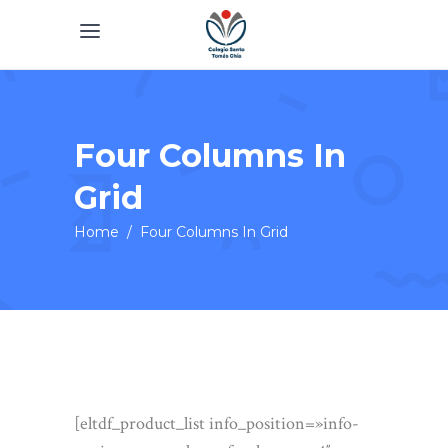
Four Columns In
Grid
Home
/
Four Columns In Grid
[eltdf_product_list info_position=»info-