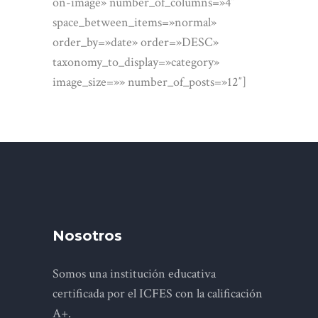
on-image» number_of_columns=»4″
space_between_items=»normal»
order_by=»date» order=»DESC»
taxonomy_to_display=»category»
image_size=»» number_of_posts=»12″]
Nosotros
Somos una institución educativa
certificada por el ICFES con la calificación
A+.