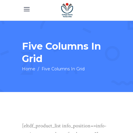
Five Columns In
Grid
Home
/
Five Columns In Grid
[eltdf_product_list info_position=»info-