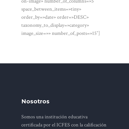
on-image» number_of_columns=»5″
space_between_items=»tiny»
order_by=»date» order=»DESC»
taxonomy_to_display=»category»
image_size=»» number_of_posts=»15″]
Nosotros
Somos una institución educativa
certificada por el ICFES con la calificación