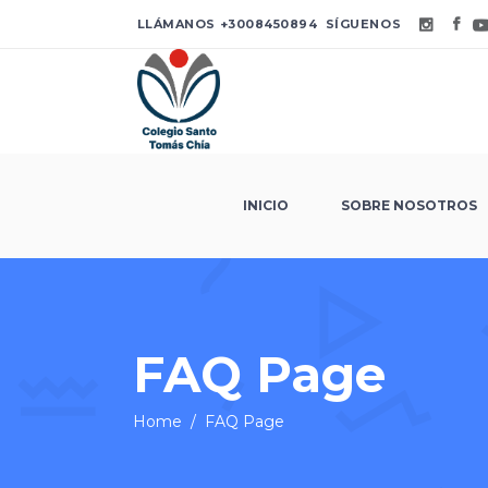
LLÁMANOS
+3008450894
SÍGUENOS
INICIO
SOBRE NOSOTROS
FAQ Page
Home
/
FAQ Page