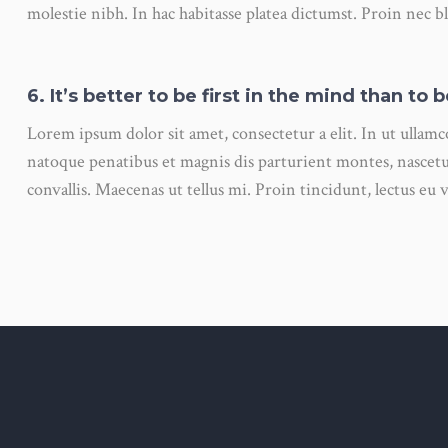
molestie nibh. In hac habitasse platea dictumst. Proin nec bl
6. It’s better to be first in the mind than to 
Lorem ipsum dolor sit amet, consectetur a elit. In ut ullam
natoque penatibus et magnis dis parturient montes, nascetu
convallis. Maecenas ut tellus mi. Proin tincidunt, lectus eu 