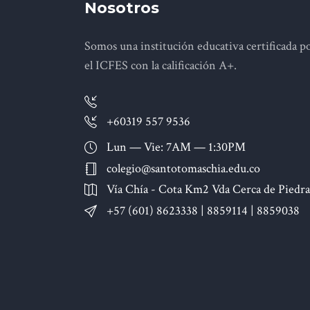
Nosotros
Somos una institución educativa certificada p
el ICFES con la calificación A+.
+60319 557 9536
Lun — Vie: 7AM — 1:30PM
colegio@santotomaschia.edu.co
Vía Chía - Cota Km2 Vda Cerca de Piedra
+57 (601) 8623338 | 8859114 | 8859038