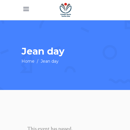
Jean day
Home
/
Jean day
This event has passed.