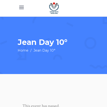
Jean Day 10°
Home
/
Jean Day 10°
This event has passed.