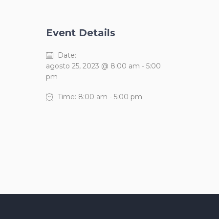
Event Details
Date:
agosto 25, 2023 @ 8:00 am
-
5:00
pm
Time:
8:00 am - 5:00 pm