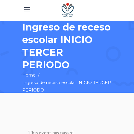
Ingreso de receso
escolar INICIO
TERCER
PERIODO
Home
/
Ingreso de receso escolar INICIO TERCER
PERIODO
This event has passed.