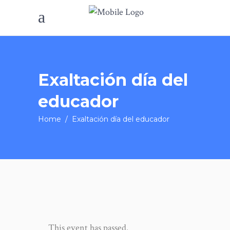
Exaltación día del
educador
Home
/
Exaltación día del educador
This event has passed.