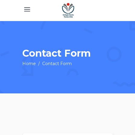
Contact Form
Home
/
Contact Form