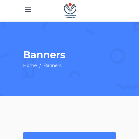
Banners
Home
/
Banners